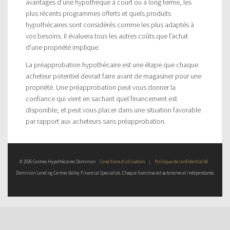
avantages d’une hypothèque à court ou à long terme, les
plus récents programmes offerts et quels produits
hypothécaires sont considérés comme les plus adaptés à
vos besoins. Il évaluera tous les autres coûts que l’achat
d’une propriété implique.
La préapprobation hypothécaire est une étape que chaque
acheteur potentiel devrait faire avant de magasiner pour une
propriété. Une préapprobation peut vous donner la
confiance qui vient en sachant quel financement est
disponible, et peut vous placer dans une situation favorable
par rapport aux acheteurs sans préapprobation.
© 2026 Centres Hypothécaires Dominion
Conditions d’utilisation
|
Politique de confidentialité
Dominion Lending Centres Valley Financial Specialists. Chaque franchise est autonome et indépendante.